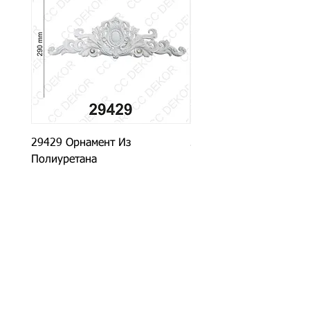
29429 Орнамент Из
29927 Орнамент Из
Полиуретана
Полиуретана
CC DEKOR