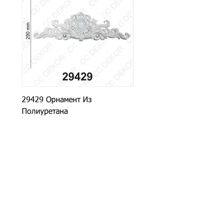
29429 Орнамент Из
29927 Орнамент Из
Полиуретана
Полиуретана
CC DEKOR