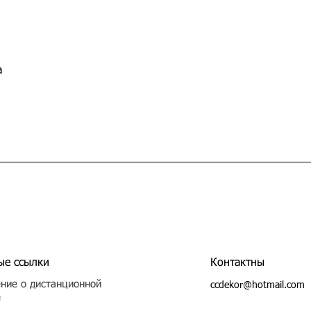
а
ые ссылки
Контактны
ние о дистанционной
ccdekor@hotmail.com
е