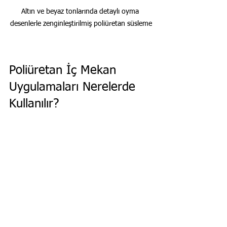
Altın ve beyaz tonlarında detaylı oyma 
desenlerle zenginleştirilmiş poliüretan süsleme
Poliüretan İç Mekan 
Uygulamaları Nerelerde 
Kullanılır?
Poliüretan ürünler birçok iç mekan 
alanında kullanılır. Salon, oturma odası, 
yatak odası gibi yaşam alanlarında 
dekoratif amaçlı tercih edilir. Ofis ve 
ticari mekanlarda da estetik ve 
fonksiyonel çözümler sunar. Restoran 
ve kafelerde ambiyans yaratmak için 
kullanılır.