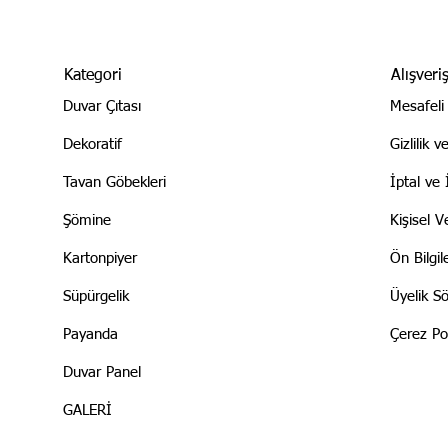
Kategori
Alışveri
Duvar Çıtası
Mesafeli
Dekoratif
Gizlilik 
Tavan Göbekleri
İptal ve 
Şömine
Kişisel Ve
Kartonpiyer
Ön Bilgi
Süpürgelik
Üyelik S
Payanda
Çerez Pol
Duvar Panel
GALERİ