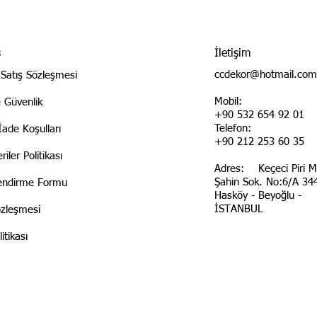
ş
İletişim
ccdekor@hotmail.com
 Satış Sözleşmesi
Mobil:
ve Güvenlik
+90 532 654 92 01
Telefon:
İade Koşulları
+90 212 253 60 35
riler Politikası
Adres: Keçeci Piri M
Şahin Sok. No:6/A 34
lendirme Formu
Hasköy - Beyoğlu -
İSTANBUL
özleşmesi
itikası