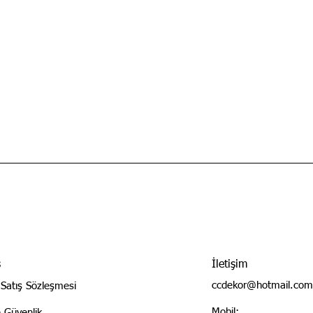
ş
İletişim
ccdekor@hotmail.com
 Satış Sözleşmesi
Mobil:
ve Güvenlik