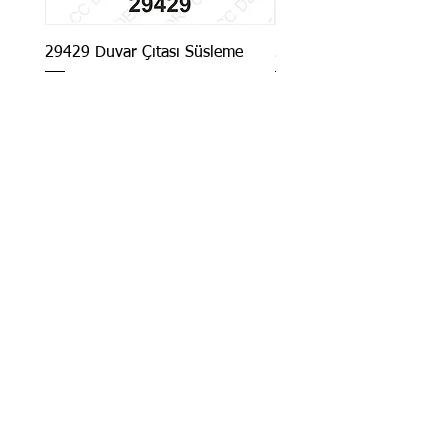
29429 Duvar Çıtası Süsleme
29927 Duvar Çıtası Süs
CC DEKOR
Dekoratif
Poliüretan
Yapı Süsleme
Ürünleri
© Tüm hakları saklıdır. Kredi
kartı bilgileriniz 256bit SSL
sertifikası ile korunmaktadır.