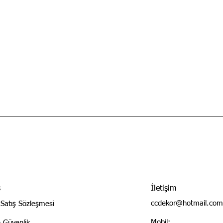
ş
İletişim
ccdekor@hotmail.com
 Satış Sözleşmesi
Mobil:
ve Güvenlik