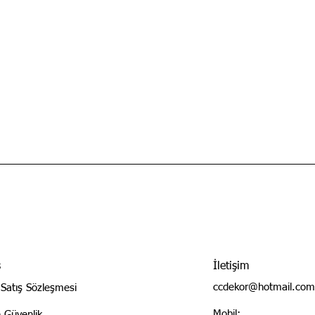
ş
İletişim
ccdekor@hotmail.com
 Satış Sözleşmesi
Mobil:
ve Güvenlik